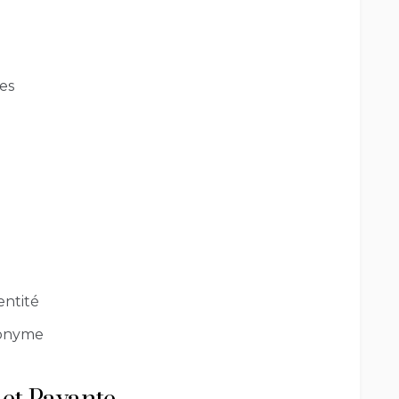
les
entité
nonyme