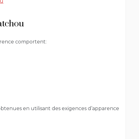
ou
atchou
parence comportent:
btenues en utilisant des exigences d’apparence