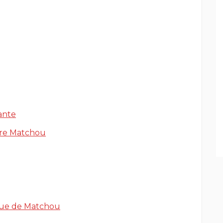
ante
ntre Matchou
ique de Matchou