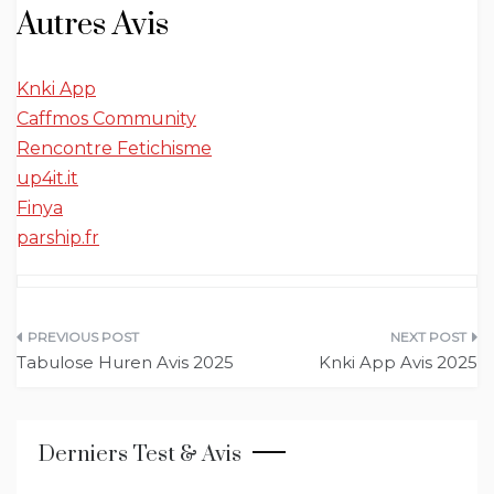
Autres Avis
Knki App
Caffmos Community
Rencontre Fetichisme
up4it.it
Finya
parship.fr
Navigation
Tabulose Huren Avis 2025
Knki App Avis 2025
de
l’article
Derniers Test & Avis