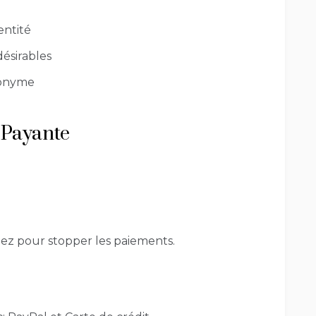
entité
désirables
nonyme
t Payante
lez pour stopper les paiements.