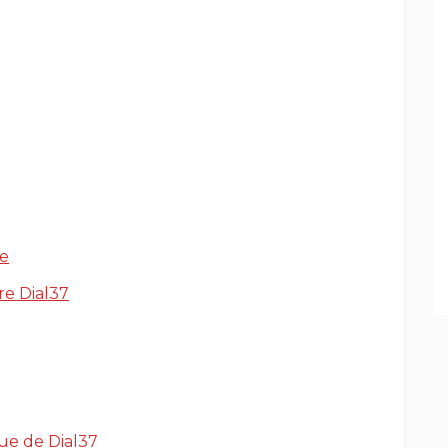
te
tre Dial37
que de Dial37