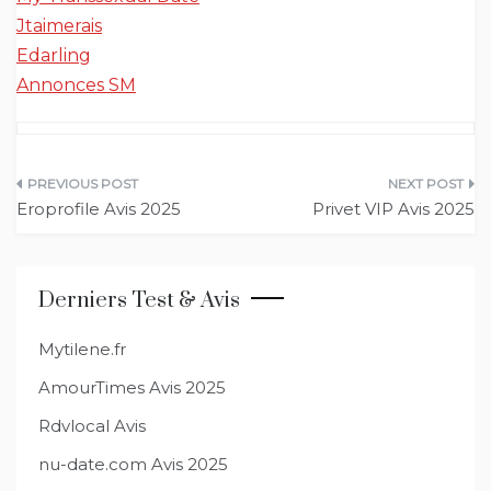
Jtaimerais
Edarling
Annonces SM
Navigation
Eroprofile Avis 2025
Privet VIP Avis 2025
de
l’article
Derniers Test & Avis
Mytilene.fr
AmourTimes Avis 2025
Rdvlocal Avis
nu-date.com Avis 2025