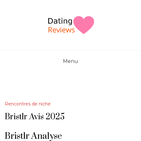
Skip
to
content
Menu
Rencontres de niche
Bristlr Avis 2025
Bristlr Analyse