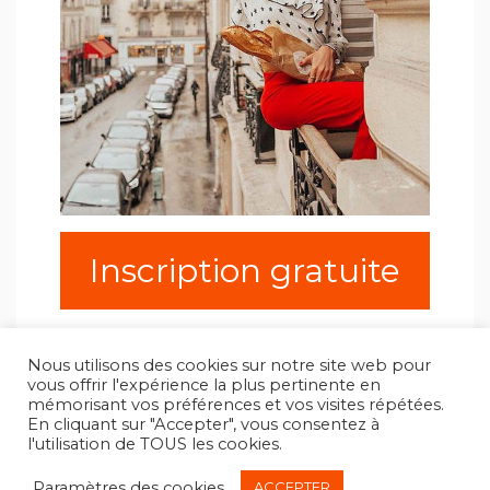
Inscription gratuite
Nous utilisons des cookies sur notre site web pour
vous offrir l'expérience la plus pertinente en
mémorisant vos préférences et vos visites répétées.
En cliquant sur "Accepter", vous consentez à
l'utilisation de TOUS les cookies.
Copyright All Rights Reserved 2025
Contacts
Données personnelles et cookies
Paramètres des cookies
ACCEPTER