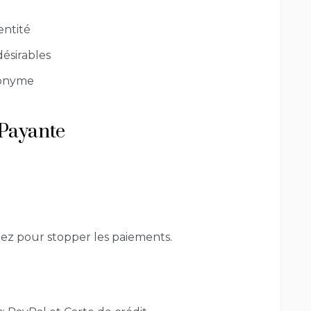
entité
désirables
nonyme
 Payante
lez pour stopper les paiements.