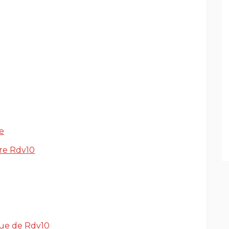
e
tre Rdv10
ique de Rdv10